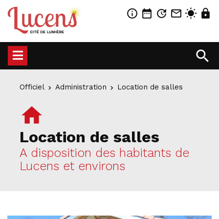
info_outline
date_range
update
mail_outline
wb_sunny
lock
search
Officiel
Administration
Location de salles
home
Location de salles
A disposition des habitants de
Lucens et environs