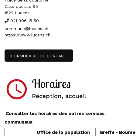
Place de la Couronne 1
Case postale 95
1522 Lucens
021 906 15 50
commune@lucens.ch
https://www.lucens.ch
FORMULAIRE DE CONTACT
Horaires
access_time
Réception, accueil
Consulter les horaires des autres services
communaux
Office de la population
Greffe - Bourse