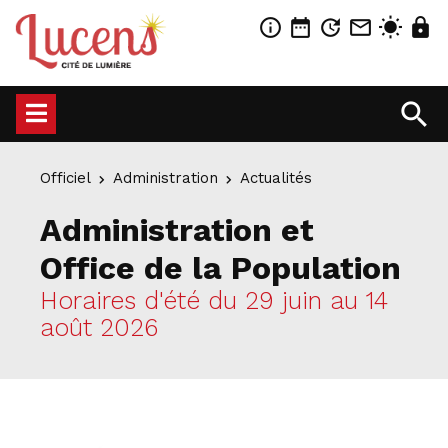
info_outline
date_range
update
mail_outline
wb_sunny
lock
search
Officiel
Administration
Actualités
Administration et
Office de la Population
Horaires d'été du 29 juin au 14
août 2026