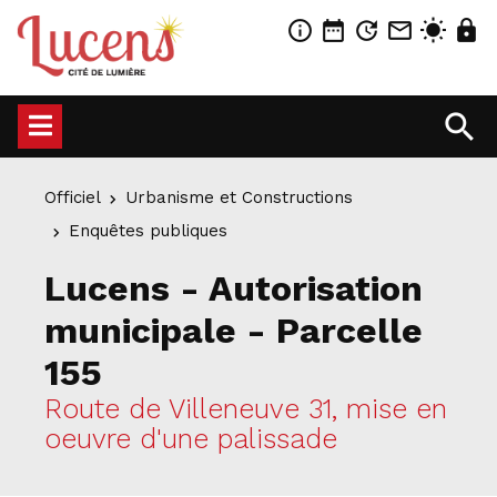
info_outline
date_range
update
mail_outline
wb_sunny
lock
search
Officiel
Urbanisme et Constructions
Enquêtes publiques
Lucens - Autorisation
municipale - Parcelle
155
Route de Villeneuve 31, mise en
oeuvre d'une palissade