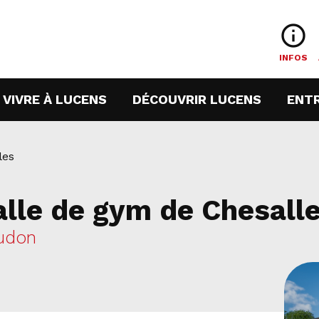
info_outline
INFOS
URRENT)
(CURRENT)
(CURREN
VIVRE À LUCENS
DÉCOUVRIR LUCENS
ENT
les
lle de gym de Chesall
udon