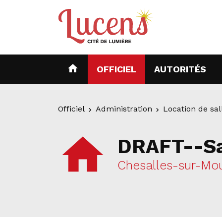
home
(CURRENT)
(C
OFFICIEL
AUTORITÉS
Officiel
Administration
Location de sal
home
DRAFT--Sa
Chesalles-sur-Mo