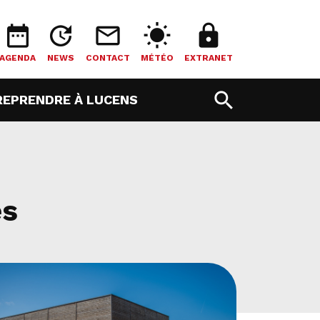
date_range
update
mail_outline
wb_sunny
lock
AGENDA
NEWS
CONTACT
MÉTÉO
EXTRANET
search
T)
(CURRENT)
REPRENDRE À LUCENS
es