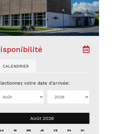
isponibilité
CALENDRIER
lectionnez votre date d'arrivée:
Août
2026
LU
M
ME
JE
VE
SA
DI