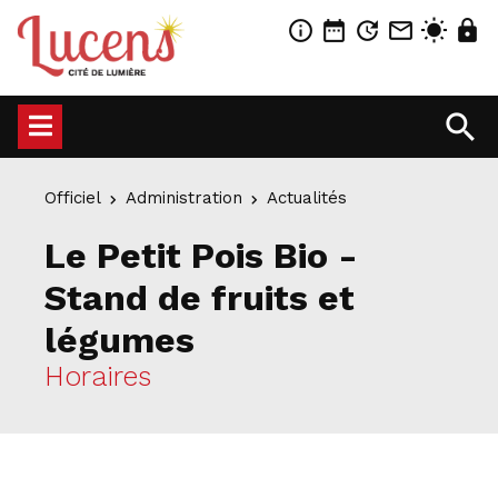
info_outline
date_range
update
mail_outline
wb_sunny
lock
search
Officiel
Administration
Actualités
Le Petit Pois Bio -
Stand de fruits et
légumes
Horaires