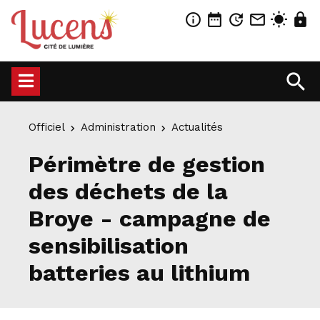
info_outline
date_range
update
mail_outline
wb_sunny
lock
search
Officiel
Administration
Actualités
Périmètre de gestion
des déchets de la
Broye - campagne de
sensibilisation
batteries au lithium