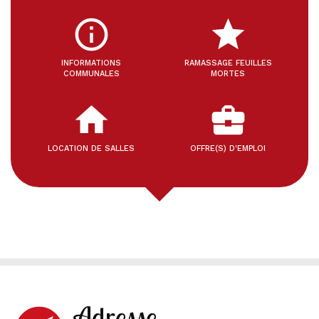
info_outline
star
INFORMATIONS
RAMASSAGE FEUILLES
COMMUNALES
MORTES
home
business_center
LOCATION DE SALLES
OFFRE(S) D'EMPLOI
Adresse