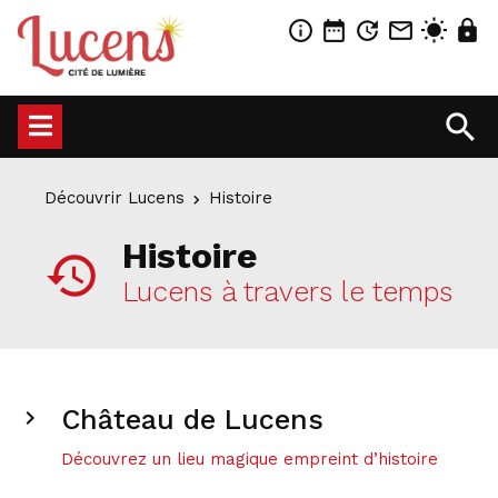
info_outline
date_range
update
mail_outline
wb_sunny
lock
search
Découvrir Lucens
Histoire
Histoire
history
Lucens à travers le temps
Château de Lucens
chevron_right
Découvrez un lieu magique empreint d’histoire