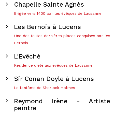
Chapelle Sainte Agnès
chevron_right
Erigée vers 1400 par les évêques de Lausanne
Les Bernois à Lucens
chevron_right
Une des toutes dernières places conquises par les
Bernois
L'Evêché
chevron_right
Résidence d'été aux évêques de Lausanne
Sir Conan Doyle à Lucens
chevron_right
Le fantôme de Sherlock Holmes
Reymond Irène - Artiste
chevron_right
peintre