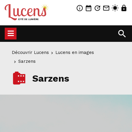
info_outline
date_range
update
mail_outline
wb_sunny
lock
search
Découvrir Lucens
Lucens en images
Sarzens
camera_roll
Sarzens