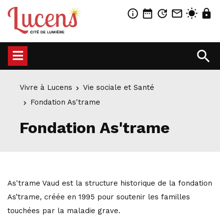
info_outline
date_range
update
mail_outline
wb_sunny
lock
search
Vivre à Lucens
Vie sociale et Santé
Fondation As'trame
Fondation As'trame
As
'
trame Vaud est la structure historique de la fondation
As’trame, créée en 1995 pour soutenir les familles
touchées par la maladie grave.