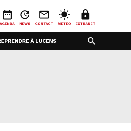
date_range
update
mail_outline
wb_sunny
lock
AGENDA
NEWS
CONTACT
MÉTÉO
EXTRANET
search
T)
(CURRENT)
REPRENDRE À LUCENS