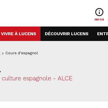
info_outline
INFOS
URRENT)
(CURRENT)
(CURREN
VIVRE À LUCENS
DÉCOUVRIR LUCENS
ENT
l
Cours d'espagnol
l
 culture espagnole - ALCE