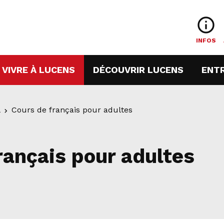
info_outline
INFOS
URRENT)
(CURRENT)
(CURREN
VIVRE À LUCENS
DÉCOUVRIR LUCENS
ENT
l
Cours de français pour adultes
rançais pour adultes