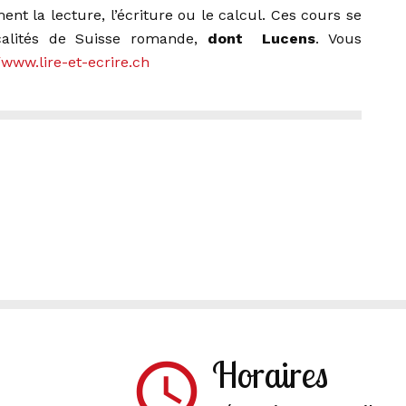
nt la lecture, l’écriture ou le calcul. Ces cours se
calités de Suisse romande,
dont Lucens
. Vous
/www.lire-et-ecrire.ch
Horaires
access_time