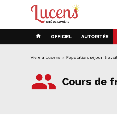
home
(CURRENT)
(C
OFFICIEL
AUTORITÉS
Vivre à Lucens
Population, séjour, travai
people
Cours de f