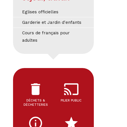
Eglises officielles
Garderie et Jardin d'enfants
Cours de français pour
adultes
delete
cast
DÉCHETS &
PILIER PUBLIC
DÉCHETTERIES
info_outline
star