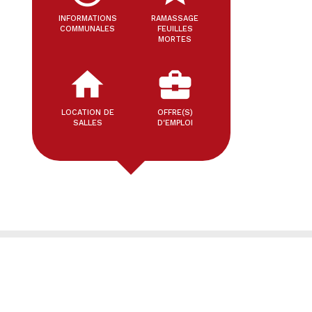
INFORMATIONS
RAMASSAGE
COMMUNALES
FEUILLES
MORTES
home
business_center
LOCATION DE
OFFRE(S)
SALLES
D'EMPLOI