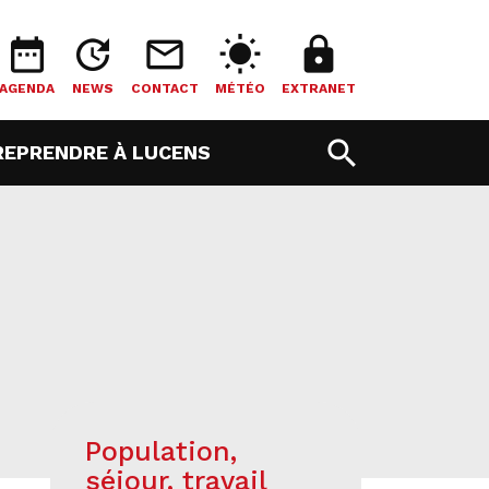
date_range
update
mail_outline
wb_sunny
lock
AGENDA
NEWS
CONTACT
MÉTÉO
EXTRANET
search
T)
(CURRENT)
REPRENDRE À LUCENS
Population,
séjour, travail