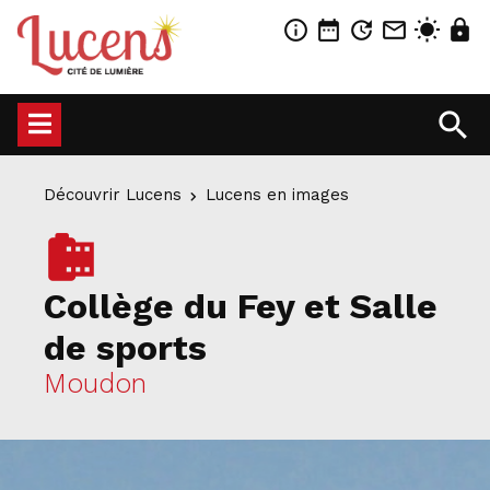
info_outline
date_range
update
mail_outline
wb_sunny
lock
search
Découvrir Lucens
Lucens en images
camera_roll
Collège du Fey et Salle
de sports
Moudon