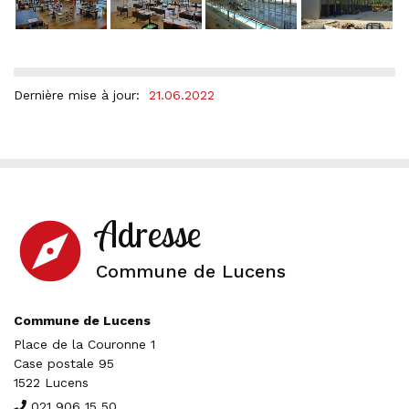
Dernière mise à jour:
21.06.2022
Adresse
explore
Commune de Lucens
Commune de Lucens
Place de la Couronne 1
Case postale 95
1522 Lucens
021 906 15 50