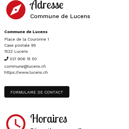
Adresse
explore
Commune de Lucens
Commune de Lucens
Place de la Couronne 1
Case postale 95
1522 Lucens
021 906 15 50
commune@lucens.ch
https://www.lucens.ch
FORMULAIRE DE CONTACT
Horaires
access_time