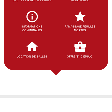
DÉCHETS & DÉCHETTERIES
PILIER PUBLIC
info_outline
star
INFORMATIONS
RAMASSAGE FEUILLES
COMMUNALES
MORTES
home
business_center
LOCATION DE SALLES
OFFRE(S) D'EMPLOI