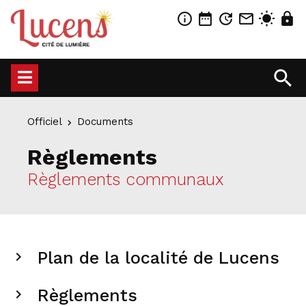
info_outline
date_range
update
mail_outline
wb_sunny
lock
search
Officiel
Documents
Règlements
Règlements communaux
Plan de la localité de Lucens
chevron_right
Règlements
chevron_right