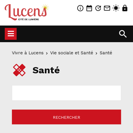
info_outline
date_range
update
mail_outline
wb_sunny
lock
search
Vivre à Lucens
Vie sociale et Santé
Santé
healing
Santé