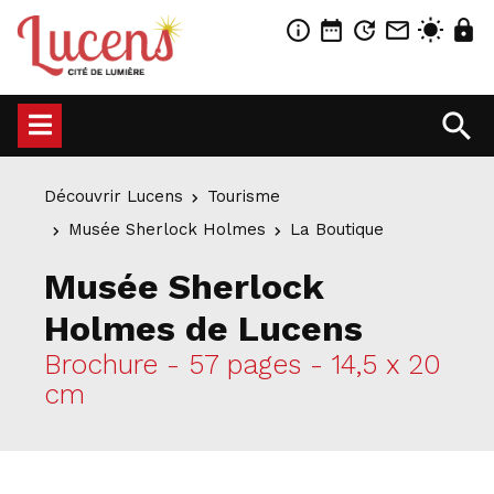
info_outline
date_range
update
mail_outline
wb_sunny
lock
search
Découvrir Lucens
Tourisme
Musée Sherlock Holmes
La Boutique
Musée Sherlock
Holmes de Lucens
Brochure - 57 pages - 14,5 x 20
cm