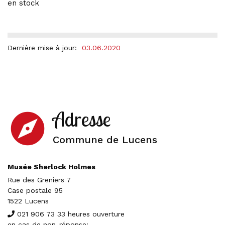
en stock
Dernière mise à jour:
03.06.2020
Adresse
explore
Commune de Lucens
Musée Sherlock Holmes
Rue des Greniers 7
Case postale 95
1522 Lucens
021 906 73 33 heures ouverture
en cas de non-réponse: