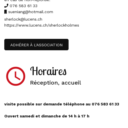
076 583 61 33
sueniang@hotmail.com
sherlock@lucens.ch
https://www.lucens.ch/sherlockholmes
ADHÉRER À L'ASSOCIATION
Horaires
access_time
Réception, accueil
visite
possible
sur demande téléphone au 076 583 61 33
Ouvert samedi et dimanche de 14 h à 17 h