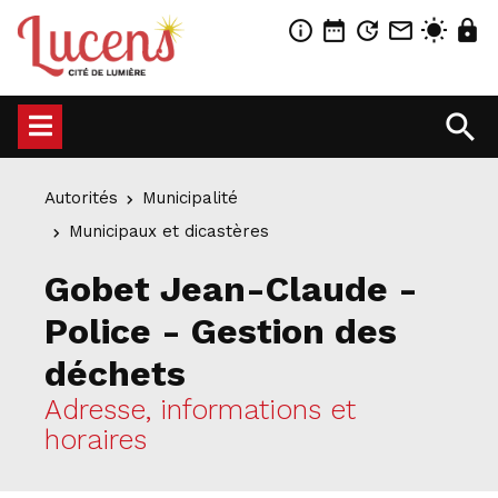
info_outline
date_range
update
mail_outline
wb_sunny
lock
search
Autorités
Municipalité
Municipaux et dicastères
Gobet Jean-Claude -
Police - Gestion des
déchets
Adresse, informations et
horaires